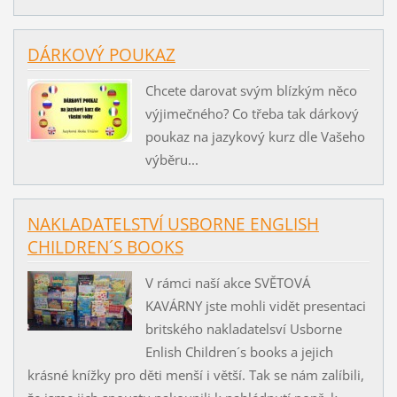
DÁRKOVÝ POUKAZ
Chcete darovat svým blízkým něco
výjimečného? Co třeba tak dárkový
poukaz na jazykový kurz dle Vašeho
výběru...
NAKLADATELSTVÍ USBORNE ENGLISH
CHILDREN´S BOOKS
V rámci naší akce SVĚTOVÁ
KAVÁRNY jste mohli vidět presentaci
britského nakladatelsví Usborne
Enlish Children´s books a jejich
krásné knížky pro děti menší i větší. Tak se nám zalíbili,