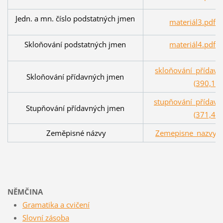
Jedn. a mn. číslo podstatných jmen
materiál3.pdf (
Skloňování podstatných jmen
materiál4.pdf (
skloňování_přídavn
Skloňování přídavných jmen
(390,1 k
stupňování_přídavn
Stupňování přídavných jmen
(371,4 k
Zeměpisné názvy
Zemepisne_nazvy.pd
NĚMČINA
Gramatika a cvičení
Slovní zásoba